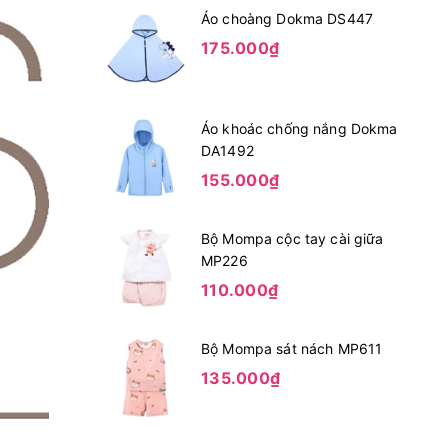
Áo choàng Dokma DS447
175.000₫
Áo khoác chống nắng Dokma
DA1492
155.000₫
Bộ Mompa cộc tay cài giữa
MP226
110.000₫
Bộ Mompa sát nách MP611
135.000₫