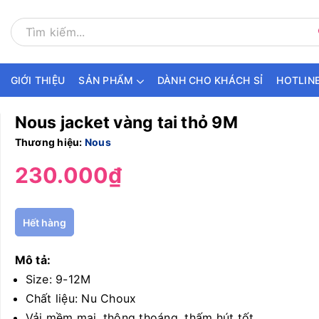
GIỚI THIỆU
SẢN PHẨM
DÀNH CHO KHÁCH SỈ
HOTLINE
Nous jacket vàng tai thỏ 9M
Thương hiệu:
Nous
230.000₫
Hết hàng
Mô tả:
Size: 9-12M
Chất liệu: Nu Choux
Vải mềm mại, thông thoáng, thấm hút tốt