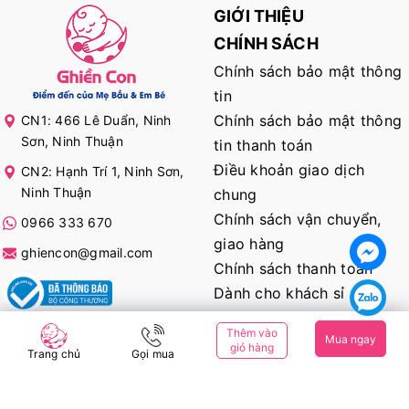
GIỚI THIỆU
CHÍNH SÁCH
Chính sách bảo mật thông
tin
Chính sách bảo mật thông
CN1: 466 Lê Duẩn, Ninh
Sơn, Ninh Thuận
tin thanh toán
Điều khoản giao dịch
CN2: Hạnh Trí 1, Ninh Sơn,
Ninh Thuận
chung
Chính sách vận chuyển,
0966 333 670
giao hàng
ghiencon@gmail.com
Chính sách thanh toán
Dành cho khách sỉ
Thêm vào
Mua ngay
KẾT NỐI VỚI CHÚNG TÔI
giỏ hàng
Trang chủ
Gọi mua