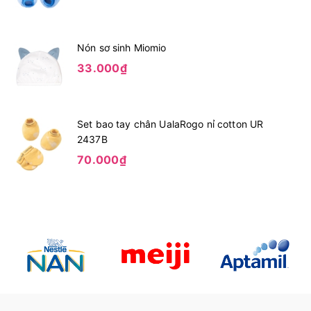
Nón sơ sinh Miomio
33.000₫
Set bao tay chân UalaRogo nỉ cotton UR
2437B
70.000₫