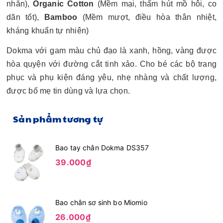
nhăn),
Organic Cotton
(Mềm mại, thấm hút mồ hôi, co
dãn tốt),
Bamboo
(Mềm mượt, điều hòa thân nhiệt,
kháng khuẩn tự nhiên)
Dokma với gam màu chủ đạo là xanh, hồng, vàng được
hòa quyện với đường cắt tinh xảo. Cho bé các bộ trang
phục và phụ kiện đáng yêu, nhẹ nhàng và chất lượng,
được bố mẹ tin dùng và lựa chọn.
Sản phẩm tương tự
Bao tay chân Dokma DS357
39.000₫
Bao chân sơ sinh bo Miomio
26.000₫