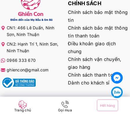
CHÍNH SÁCH
Chính sách bảo mật thông
tin
Chính sách bảo mật thông
CN1: 466 Lê Duẩn, Ninh
Sơn, Ninh Thuận
tin thanh toán
Điều khoản giao dịch
CN2: Hạnh Trí 1, Ninh Sơn,
Ninh Thuận
chung
Chính sách vận chuyển,
0966 333 670
giao hàng
ghiencon@gmail.com
Chính sách thanh toán
Dành cho khách sỉ
KẾT NỐI VỚI CHÚNG TÔI
Hết hàng
Trang chủ
Gọi mua
@ Bản quyền thuộc về
Ghiền Con