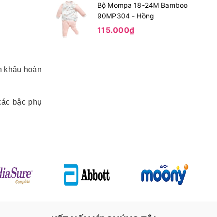
Bộ Mompa 18-24M Bamboo
90MP304 - Hồng
115.000₫
n khâu hoàn
các bậc phụ