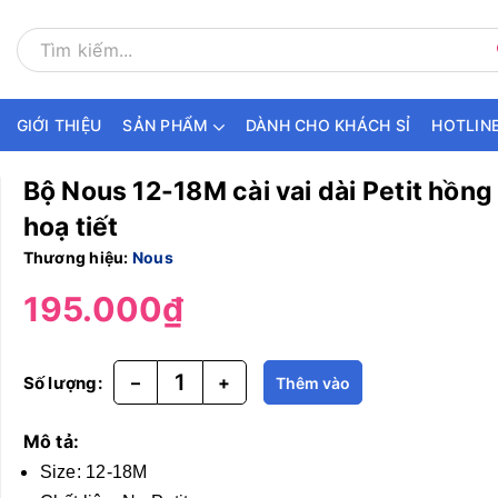
GIỚI THIỆU
SẢN PHẨM
DÀNH CHO KHÁCH SỈ
HOTLINE
Bộ Nous 12-18M cài vai dài Petit hồng
hoạ tiết
Thương hiệu:
Nous
195.000₫
–
+
Số lượng:
Thêm vào
giỏ hàng
Mô tả:
Size: 12-18M