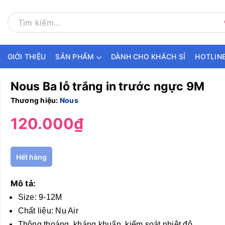
GIỚI THIỆU
SẢN PHẨM
DÀNH CHO KHÁCH SỈ
HOTLINE
Nous Ba lỗ trắng in trước ngực 9M
Thương hiệu:
Nous
120.000₫
Hết hàng
Mô tả:
Size: 9-12M
Chất liệu: Nu Air
Thông thoáng, kháng khuẩn, kiểm soát nhiệt độ