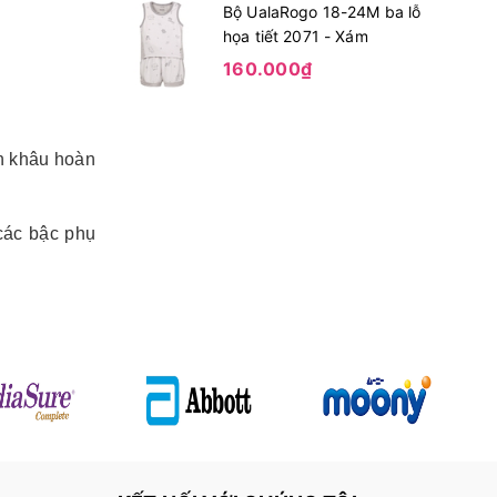
Bộ UalaRogo 18-24M ba lỗ
họa tiết 2071 - Xám
160.000₫
n khâu hoàn
các bậc phụ