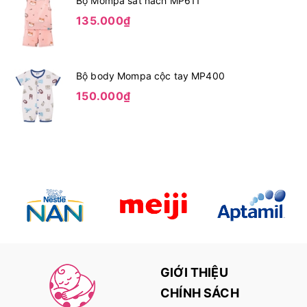
Bộ Mompa sát nách MP611
135.000₫
Bộ body Mompa cộc tay MP400
150.000₫
GIỚI THIỆU
CHÍNH SÁCH