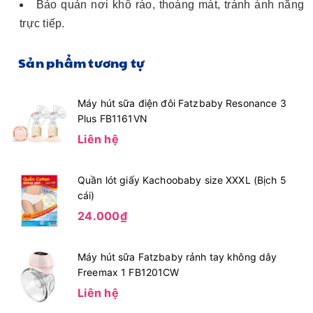
Bảo quản nơi khô ráo, thoáng mát, tránh ánh nắng
trực tiếp.
Sản phẩm tương tự
Máy hút sữa điện đôi Fatzbaby Resonance 3
Plus FB1161VN
Liên hệ
Quần lót giấy Kachoobaby size XXXL (Bịch 5
cái)
24.000₫
Máy hút sữa Fatzbaby rảnh tay không dây
Freemax 1 FB1201CW
Liên hệ