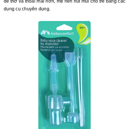
dễ thở và thoải mái hơn, mẹ nên hút mũi cho trẻ bằng các
dụng cụ chuyên dụng.