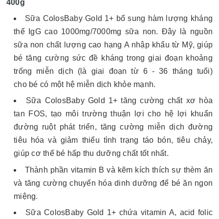
400g
Sữa ColosBaby Gold 1+ bổ sung hàm lượng kháng
thể IgG cao 1000mg/7000mg sữa non. Đây là nguồn
sữa non chất lượng cao hạng A nhập khẩu từ Mỹ, giúp
bé tăng cường sức đề kháng trong giai đoạn khoảng
trống miễn dịch (là giai đoạn từ 6 - 36 tháng tuổi)
cho bé có một hệ miễn dịch khỏe mạnh.
Sữa ColosBaby Gold 1+ tăng cường chất xơ hòa
tan FOS, tạo môi trường thuận lợi cho hệ lợi khuẩn
đường ruột phát triển, tăng cường miễn dịch đường
tiêu hóa và giảm thiểu tình trạng táo bón, tiêu chảy,
giúp cơ thể bé hấp thu dưỡng chất tốt nhất.
Thành phần vitamin B và kẽm kích thích sự thèm ăn
và tăng cường chuyển hóa dinh dưỡng để bé ăn ngon
miệng.
Sữa ColosBaby Gold 1+ chứa vitamin A, acid folic