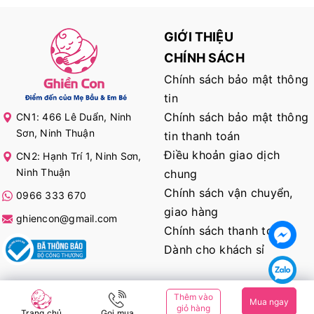
GIỚI THIỆU
CHÍNH SÁCH
Chính sách bảo mật thông
tin
Chính sách bảo mật thông
CN1: 466 Lê Duẩn, Ninh
Sơn, Ninh Thuận
tin thanh toán
Điều khoản giao dịch
CN2: Hạnh Trí 1, Ninh Sơn,
Ninh Thuận
chung
Chính sách vận chuyển,
0966 333 670
giao hàng
ghiencon@gmail.com
Chính sách thanh toán
Dành cho khách sỉ
KẾT NỐI VỚI CHÚNG TÔI
Thêm vào
Mua ngay
giỏ hàng
Trang chủ
Gọi mua