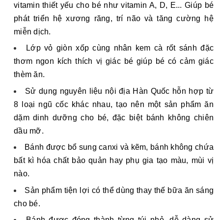
vitamin thiết yếu cho bé như vitamin A, D, E... Giúp bé
phát triển hệ xương răng, trí não và tăng cường hệ
miễn dịch.
Lớp vỏ giòn xốp cùng nhân kem cà rốt sánh đặc 
thơm ngon kích thích vị giác bé giúp bé có cảm giác 
thèm ăn.
Sử dụng nguyên liệu nội địa Hàn Quốc hỗn hợp từ 
8 loại ngũ cốc khác nhau, tạo nên một sản phẩm ăn 
dặm dinh dưỡng cho bé, đặc biệt bánh không chiên 
dầu mỡ.
Bánh được bổ sung canxi và kẽm, bánh không chứa 
bất kì hóa chất bảo quản hay phụ gia tạo màu, mùi vị 
nào.
Sản phẩm tiện lợi có thể dùng thay thế bữa ăn sáng 
cho bé. 
Bánh được đóng thành từng túi nhỏ, dễ dàng sử 