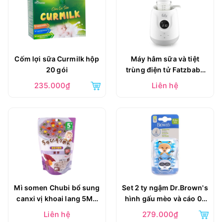
Cốm lợi sữa Curmilk hộp
Máy hâm sữa và tiệt
20 gói
trùng điện tử Fatzbaby
Mono 9 FB3061SJ
235.000₫
Liên hệ
Mì somen Chubi bổ sung
Set 2 ty ngậm Dr.Brown's
canxi vị khoai lang 5M+
hình gấu mèo và cáo 0-
100g
6M
Liên hệ
279.000₫