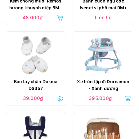
Kem chống muỗi Remos
Bánh cuộn ngũ cốc
hương khuynh diệp 6M+
Ivenet vị phô mai 9M+
70g
40g
48.000₫
Liên hệ
Bao tay chân Dokma
Xe tròn tập đi Doreamon
DS357
- Xanh dương
39.000₫
395.000₫