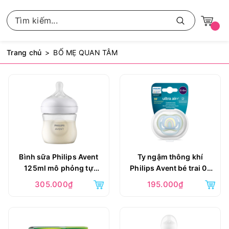
Trang chủ
BỐ MẸ QUAN TÂM
Bình sữa Philips Avent
Ty ngậm thông khí
125ml mô phỏng tự
Philips Avent bé trai 0-
nhiên kèm núm 0M+
6M
305.000₫
195.000₫