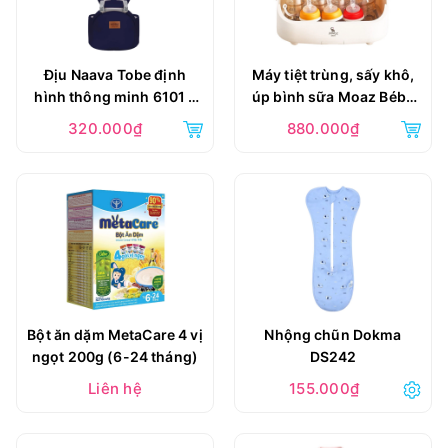
Địu Naava Tobe định
Máy tiệt trùng, sấy khô,
hình thông minh 6101 -
úp bình sữa Moaz Bébé
Xanh dương
UVC MB-044
320.000₫
880.000₫
Bột ăn dặm MetaCare 4 vị
Nhộng chũn Dokma
ngọt 200g (6-24 tháng)
DS242
Liên hệ
155.000₫