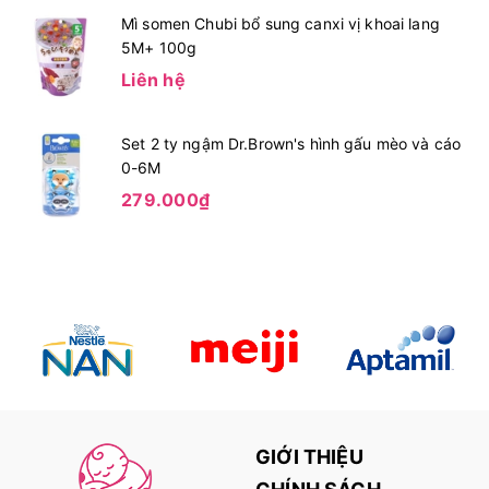
Mì somen Chubi bổ sung canxi vị khoai lang
5M+ 100g
Liên hệ
Set 2 ty ngậm Dr.Brown's hình gấu mèo và cáo
0-6M
279.000₫
GIỚI THIỆU