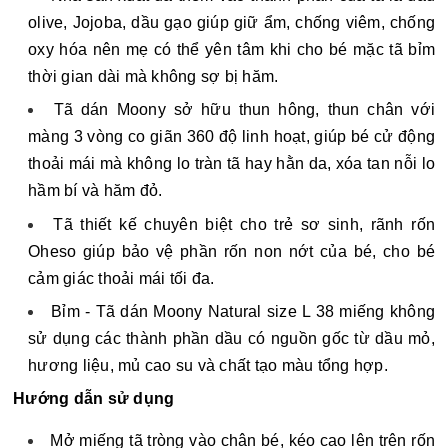
olive, Jojoba, dầu gạo giúp giữ ẩm, chống viêm, chống 
oxy hóa nên mẹ có thể yên tâm khi cho bé mặc tã bỉm 
thời gian dài mà không sợ bị hăm. 
Tã dán Moony sở hữu thun hông, thun chân với 
màng 3 vòng co giãn 360 độ linh hoạt, giúp bé cử động 
thoải mái mà không lo tràn tã hay hằn da, xóa tan nỗi lo 
hầm bí và hăm đỏ.
Tã thiết kế chuyên biệt cho trẻ sơ sinh, rãnh rốn 
Oheso giúp bảo vệ phần rốn non nớt của bé, cho bé 
cảm giác thoải mái tối đa.
Bỉm - Tã dán Moony Natural size L 38 miếng không 
sử dụng các thành phần dầu có nguồn gốc từ dầu mỏ, 
hương liệu, mủ cao su và chất tạo màu tổng hợp.
Hướng dẫn sử dụng
Mở miếng tã tròng vào chân bé, kéo cao lên trên rốn 