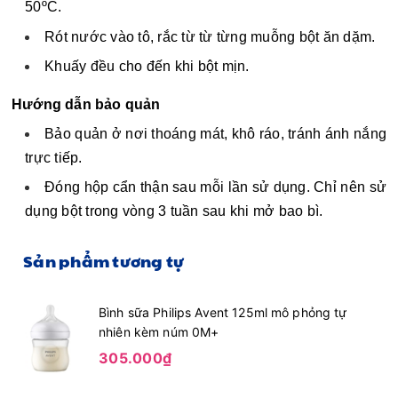
50ºC. 
Rót nước vào tô, rắc từ từ từng muỗng bột ăn dặm. 
Khuấy đều cho đến khi bột mịn.
Hướng dẫn bảo quản
Bảo quản ở nơi thoáng mát, khô ráo, tránh ánh nắng 
trực tiếp. 
Đóng hộp cẩn thận sau mỗi lần sử dụng. Chỉ nên sử 
dụng bột trong vòng 3 tuần sau khi mở bao bì. 
Sản phẩm tương tự
Bình sữa Philips Avent 125ml mô phỏng tự
nhiên kèm núm 0M+
305.000₫