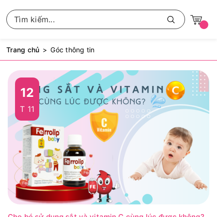
Trang chủ
Góc thông tin
12
T 11
Cho bé sử dụng sắt và vitamin C cùng lúc được không?