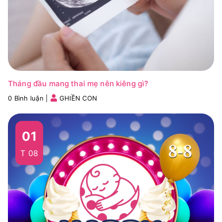
Tháng đầu mang thai mẹ nên kiêng gì?
0 Bình luận
|
GHIỀN CON
01
T 08