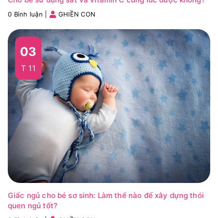
0 Bình luận
|
GHIỀN CON
03
T 11
Giấc ngủ cho bé sơ sinh: Làm thế nào để xây dựng thói
quen ngủ tốt?