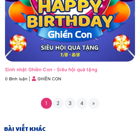
Sinh nhật Ghiền Con - Siêu hội quà tặng
0 Bình luận
|
GHIỀN CON
1
2
3
4
»
BÀI VIẾT KHÁC